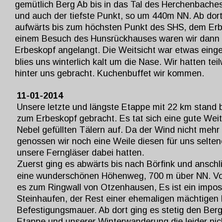
gemütlich Berg Ab bis in das Tal des Herchenbaches
und auch der tiefste Punkt, so um 440m NN. Ab dort
aufwärts bis zum höchsten Punkt des SHS, dem Er
einem Besuch des Hunsrückhauses waren wir dann 
Erbeskopf angelangt. Die Weitsicht war etwas eing
blies uns winterlich kalt um die Nase. Wir hatten te
hinter uns gebracht. Kuchenbuffet wir kommen.
11-01-2014
Unsere letzte und längste Etappe mit 22 km stand 
zum Erbeskopf gebracht. Es tat sich eine gute Weit
Nebel gefüllten Tälern auf. Da der Wind nicht mehr s
genossen wir noch eine Weile diesen für uns seltene
unsere Ferngläser dabei hatten.
Zuerst ging es abwärts bis nach Börfink und anschl
eine wunderschönen Höhenweg, 700 m über NN. Vorb
es zum Ringwall von Otzenhausen, Es ist ein impos
Steinhaufen, der Rest einer ehemaligen mächtigen 
Befestigungsmauer. Ab dort ging es stetig den Berg 
Etappe und unserer Winterwanderung die leider nich